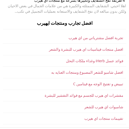
4 طريقة نفخ الشفايف وتكبيرها بسرعه مع منتجات اي هيرب
اهلا احبتي. الشفايف الممتلئه والكبيرة هي من علامات الجمال في بعض الاحيان
ولكن بدون مبالغه لان نفخ الشفايف والاستعانه بعمليات التجميل في تكب...
افضل تجارب ومنتجات ايهيرب
تجربة افضل مشترياتي من اي هيرب
افضل منتجات فيتامينات اي هيرب للبشرة والشعر
فوائد عسل iHerb وغذاء ملكات النحل
افضل شامبو للشعر المصبوغ ومنتجات العنايه به
تبييض و تفتيح الوجه مع فيتامين C
مقشرات اي هيرب للجسم مع فوائد التقشير للبشرة
شامبوات اي هيرب للشعر
تقييمات منتجات اي هيرب