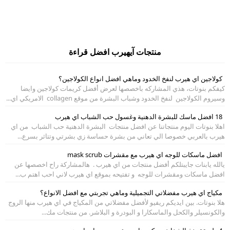
منتجات آيهيرب افضل قراءة
كولاجين اي هيرب لنفخ الخدود وماهي افضل انواع الكولاجين؟
كيفكم بنوتات، هذي المشاركه باخصصها لعرض أفضل كريمات كولاجين وايضا
وسيروم الكولاجين لنفخ الخدود وشباب البشرة من موقع collagen الامريكي اي...
18 افضل ماسك للبشرة الدهنية وغسول حب الشباب اي هيرب
اهلا بنوتات اليوم منتجاتنا عن افضل منتجات البشرة الدهنية حب الشباب من اي
هيرب بالعربي خصوصا الي تعاني من بشرة حساسة زي بشرتي وتتاثر بسرع...
افضل ماسكات للوجه اي هيرب مع مقشرات mask scrub
يالله يابنات جايبتلكم أفضل منتجات من اي هيرب . هالمشاركة راح اخصصها عن
افضل ماسكات ومقشرات للوجه و تفتيحه بموقع اي هيرب لاني احب اهتم ب...
مكياج اي هيرب مفضلاتي التجميلية وماهي تجربتي مع افضل الانواع؟
هلا بنوتات. بين ايديكم ريفيو لأفضل مفضلاتي من المكياج في اي هيرب منها الروج
والكونسيلر والكحل والماسكارا و البودرة و البلاشر. من منتجات مك...