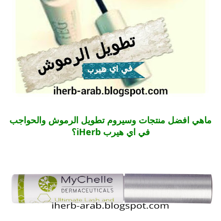
ماهي افضل منتجات وسيروم تطويل الرموش والحواجب
في اي هيرب iHerb؟