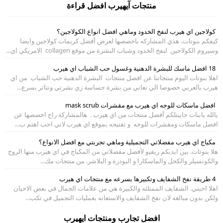
منتجات آيهيرب افضل قراءة
كولاجين اي هيرب لنفخ الخدود وماهي افضل انواع الكولاجين؟
كيفكم بنوتات، هذي المشاركه باخصصها لعرض أفضل كريمات كولاجين وايضا
وسيروم الكولاجين لنفخ الخدود وشباب البشرة من موقع collagen الامريكي اي...
18 افضل ماسك للبشرة الدهنية وغسول حب الشباب اي هيرب
اهلا بنوتات اليوم منتجاتنا عن افضل منتجات البشرة الدهنية حب الشباب من اي
هيرب بالعربي خصوصا الي تعاني من بشرة حساسة زي بشرتي وتتاثر بسرع...
افضل ماسكات للوجه اي هيرب مع مقشرات mask scrub
يالله يابنات جايبتلكم أفضل منتجات من اي هيرب . هالمشاركة راح اخصصها عن
افضل ماسكات ومقشرات للوجه و تفتيحه بموقع اي هيرب لاني احب اهتم ب...
مكياج اي هيرب مفضلاتي التجميلية وماهي تجربتي مع افضل الانواع؟
هلا بنوتات. بين ايديكم ريفيو لأفضل مفضلاتي من المكياج في اي هيرب منها الروج
والكونسيلر والكحل والماسكارا و البودرة و البلاشر. من منتجات مك...
4 طريقة نفخ الشفايف وتكبيرها بسرعه مع منتجات اي هيرب
اهلا احبتي. الشفايف الممتلئه والكبيرة هي من علامات الجمال في بعض الاحيان
ولكن بدون مبالغه لان نفخ الشفايف والاستعانه بعمليات التجميل في تكب...
افضل تجارب ومنتجات ايهيرب