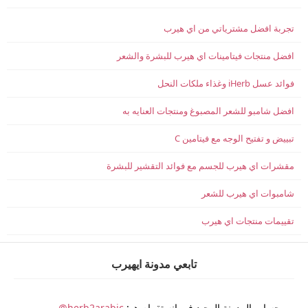
تجربة افضل مشترياتي من اي هيرب
افضل منتجات فيتامينات اي هيرب للبشرة والشعر
فوائد عسل iHerb وغذاء ملكات النحل
افضل شامبو للشعر المصبوغ ومنتجات العنايه به
تبييض و تفتيح الوجه مع فيتامين C
مقشرات اي هيرب للجسم مع فوائد التقشير للبشرة
شامبوات اي هيرب للشعر
تقييمات منتجات اي هيرب
تابعي مدونة ايهيرب
حساب المدونة الوحيد في انستقرام هو:
herb2arabic@