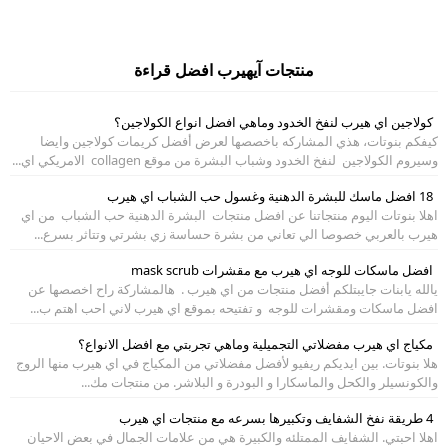
منتجات آيهيرب افضل قراءة
كولاجين اي هيرب لنفخ الخدود وماهي افضل انواع الكولاجين؟
كيفكم بنوتات، هذي المشاركه باخصصها لعرض أفضل كريمات كولاجين وايضا
وسيروم الكولاجين لنفخ الخدود وشباب البشرة من موقع collagen الامريكي اي...
18 افضل ماسك للبشرة الدهنية وغسول حب الشباب اي هيرب
اهلا بنوتات اليوم منتجاتنا عن افضل منتجات البشرة الدهنية حب الشباب من اي
هيرب بالعربي خصوصا الي تعاني من بشرة حساسة زي بشرتي وتتاثر بسرع...
افضل ماسكات للوجه اي هيرب مع مقشرات mask scrub
يالله يابنات جايبتلكم أفضل منتجات من اي هيرب . هالمشاركة راح اخصصها عن
افضل ماسكات ومقشرات للوجه و تفتيحه بموقع اي هيرب لاني احب اهتم ب...
مكياج اي هيرب مفضلاتي التجميلية وماهي تجربتي مع افضل الانواع؟
هلا بنوتات. بين ايديكم ريفيو لأفضل مفضلاتي من المكياج في اي هيرب منها الروج
والكونسيلر والكحل والماسكارا و البودرة و البلاشر. من منتجات مك...
4 طريقة نفخ الشفايف وتكبيرها بسرعه مع منتجات اي هيرب
اهلا احبتي. الشفايف الممتلئه والكبيرة هي من علامات الجمال في بعض الاحيان