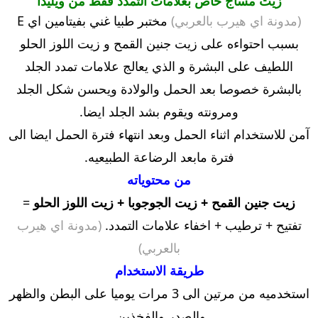
زيت مساج خاص بعلامات التمدد فقط من ويليدا
(مدونة اي هيرب بالعربي)
مختبر طبيا غني بفيتامين اي E
بسبب احتواءه على زيت جنين القمح و زيت اللوز الحلو
اللطيف على البشرة و الذي يعالج علامات تمدد الجلد
بالبشرة خصوصا بعد الحمل والولادة ويحسن شكل الجلد
ومرونته ويقوم بشد الجلد ايضا.
آمن للاستخدام اثناء الحمل وبعد انتهاء فترة الحمل ايضا الى
فترة مابعد الرضاعة الطبيعيه.
من محتوياته
زيت جنين القمح + زيت الجوجوبا + زيت اللوز الحلو
=
تفتيح + ترطيب + اخفاء علامات التمدد.
(مدونة اي هيرب
بالعربي)
طريقة الاستخدام
استخدميه من مرتين الى 3 مرات يوميا على البطن والظهر
والصدر والفخذين.