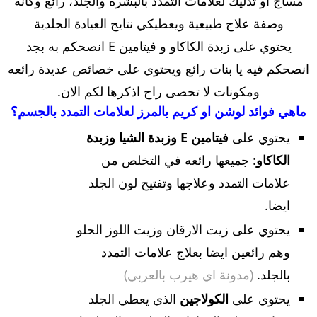
مساج او تدليك لعلامات التمدد بالبشرة والجلد، رائع وكأنه
وصفة علاج طبيعية ويعطيكي نتايج العيادة الجلدية
يحتوي على زبدة الكاكاو و فيتامين E انصحكم به بجد
انصحكم فيه يا بنات رائع ويحتوي على خصائص عديدة رائعه
ومكونات لا تحصى راح اذكرها لكم الان.
ماهي فوائد لوشن او كريم بالمرز لعلامات التمدد بالجسم؟
يحتوي على
فيتامين E وزبدة الشيا وزبدة
الكاكاو
: جميعها رائعه في التخلص من
علامات التمدد وعلاجها وتفتيح لون الجلد
ايضا.
يحتوي على زيت الارقان وزيت اللوز الحلو
وهم رائعين ايضا بعلاج علامات التمدد
بالجلد.
(مدونة اي هيرب بالعربي)
يحتوي على
الكولاجين
الذي يعطي الجلد