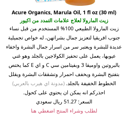
Acure Organics, Marula Oil, 1 fl oz (30 ml)
زيت المارولا لعلاج علامات التمدد من اكيور
زيت المارولا الطبيعي 100% المستخدم من قبل نساء
جنوب افريقيا لتعزيز جمال بشراتهن، له خواص تجميلية
عديدة للبشرة ويعتبر سر من اسرار جمال البشرة واخفاء
عيوبها، يعمل على تحفيز الكولاجين بالجلد وهو غني
بالبروتين واوميقا 3 وبفيتامين سي C و اي E كما يختص
بتفتيح البشرة ويخفف احمرار وتشققات البشرة ويقلل
الخطوط الخفيفة بالجلد.
(مدونة اي هيرب بالعربي)
احذركم انه يمكن ان يحتوي على كحول.
السعر: 51.27 ريال سعودي
لطلب وشراء المنتج اضغطي هنا