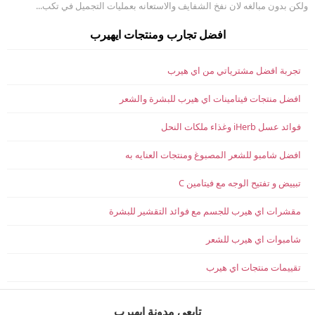
ولكن بدون مبالغه لان نفخ الشفايف والاستعانه بعمليات التجميل في تكب...
افضل تجارب ومنتجات ايهيرب
تجربة افضل مشترياتي من اي هيرب
افضل منتجات فيتامينات اي هيرب للبشرة والشعر
فوائد عسل iHerb وغذاء ملكات النحل
افضل شامبو للشعر المصبوغ ومنتجات العنايه به
تبييض و تفتيح الوجه مع فيتامين C
مقشرات اي هيرب للجسم مع فوائد التقشير للبشرة
شامبوات اي هيرب للشعر
تقييمات منتجات اي هيرب
تابعي مدونة ايهيرب