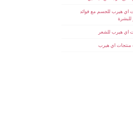
اي هيرب للجسم مع فوائد
 للبشرة
 اي هيرب للشعر
 منتجات اي هيرب