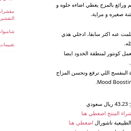
م ورائع بالمزج يعطي اضاءه حلوه و
مقشرات 
 صغيره و مراية.
التقشير
شامبوات
مت عنه اكثر سابقا، ادخلي هذي
ه.
تقييمات
مل كونتور لمنطقة الخدود ايضا
ة البنفسج اللي ترفع وتحسن المزاج
عودي
اء المنتج اضغطي هنا
الطبيعية ناشورال
اضغطي هنا