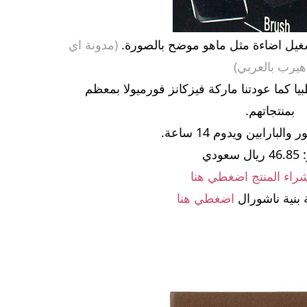
غيل اضاءة مثل ماهو موضح بالصورة.
(مدونة اي
هيرب بالعربي)
يا كما عودتنا ماركة فيزكانز فورميولا بمعظم
بمنتجاتهم.
لبارابين ويدوم 14 ساعة.
عودي
اء المنتج اضغطي هنا
بنية ناشورال
اضغطي هنا