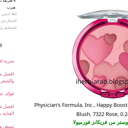
4 طريقة 
هيرب
اهلا احبتي.
الجمال في ب
الشفايف وال
ا
تجربة ا
افضل من
والشعر
فوائد عسل iHerb وغذاء 
Physician's Formula, Inc., Happy Boos
افضل شا
العنايه ب
Blush, 7322 Rose, 0.24
ستر من فزيكانز فورميولا
تبييض و 