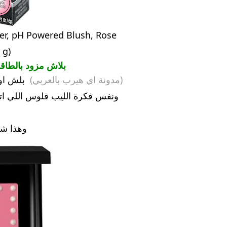
er, pH Powered Blush, Rose
 g)
بلاش مزود بالطاقة
(مدونة اي هيرب بالعربي)
بلش او 
ونفس فكرة الليب قلوس اللي ا
وهذا شك