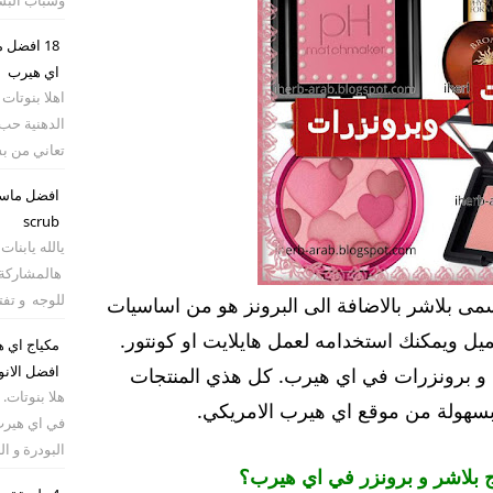
18 افضل
اي هيرب
اهلا بنوتات
الدهنية حب
تعاني من ب
scrub
يالله يابنا
هالمشاركة
للوجه و تفت
سمى بلاشر بالاضافة الى البرونز هو من اساسيات
ل ويمكنك استخدامه لعمل هايلايت او كونتور.
مكياج اي ه
افضل الانو
 و برونزرات في اي هيرب. كل هذي المنتجات
هلا بنوتات.
بسهولة من موقع اي هيرب الامريكي.
في اي هيرب 
البودرة و ا
 بلاشر و برونزر في اي هيرب؟