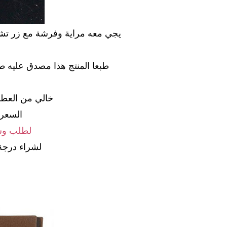
يجي معه مراية وفرشة مع زر تش
طبعا المنتج هذا مصدق عليه طب
خالي من العطور وا
السعر: 46.85 ريال س
لطلب وشر
لشراء درجة 