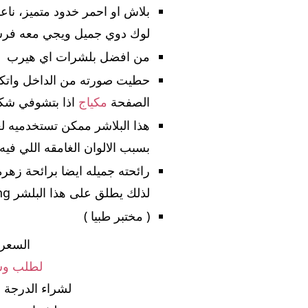
بلاش او احمر خدود متميز، ناع
لوك دوي جميل ويجي معه فرشة
من افضل بلشرات اي هيرب
حطيت صورته من الداخل واتكل
الصفحة
مكياج
اذا بتشوفي شكل
هذا البلاشر ممكن تستخدميه لع
بسبب الالوان الغامقه اللي فيه.
رائحته جميله ايضا برائحة زهر
لذلك يطلق على هذا البلشر Mood Boosting.
( مختبر طبيا )
السعر: 43.23 ريال س
لطلب وشر
لشراء الدرجة 