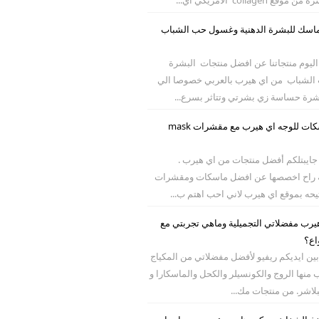
 ماسك للبشرة الدهنية وغسول حب الشباب
 اليوم منتجاتنا عن افضل منتجات البشرة
 الشباب من اي هيرب بالعربي خصوصا الي
شرة حساسة زي بشرتي وتتاثر بسرع...
افضل ماسكات للوجه اي هيرب مع مقشرات mask
ت جايبتلكم أفضل منتجات من اي هيرب .
 راح اخصصها عن افضل ماسكات ومقشرات
يحه بموقع اي هيرب لاني احب اهتم ب...
يرب مفضلاتي التجميلية وماهي تجربتي مع
اع؟
 بين ايديكم ريفيو لأفضل مفضلاتي من المكياج
منها الروج والكونسيلر والكحل والماسكارا و
لبلاشر. من منتجات مك...