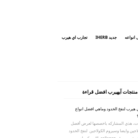
 انواعه
جديد IHERB
تجارب اي هيرب
منتجات آيهيرب افضل قراءة
 هيرب لنفخ الخدود وماهي افضل انواع
ات، هذي المشاركه باخصصها لعرض أفضل
جين وايضا وسيروم الكولاجين لنفخ الخدود
 collagen الامريكي اي...