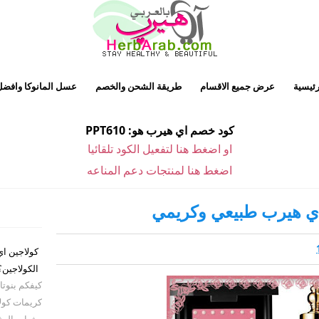
رئيسية
عرض جميع الاقسام
طريقة الشحن والخصم
عسل المانوكا وافضل
كود خصم اي هيرب هو: PPT610
او اضغط هنا لتفعيل الكود تلقائيا
اضغط هنا لمنتجات دعم المناعه
كولاجين اي
الكولاجين؟
كيفكم بنوت
كريمات كولا
وشباب البشرة من موقع