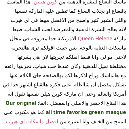
ماسك النعناع للبشرة الدهنية من
كوين هيلين
. هذا الماسك
بالنعناع او بجلاب النعناع كما تطلق عليه الماركة نفسها
واللي انشهر كثير واصبح من الافضل مبيعا في اي هيرب
لانه يعالج البشرة الدهنية والمعرضة لحب الشباب. طبعا
ماركة
Queen Helene
الامريكية جدا معروفه في مجال
ماسكات العناية بالوجه. بس حبيت اقولكم ترى هالتجربه
لاختي مو لي وانا فقط انقلكم تجربتها لان هي بشرتها
مختلطة تميل للدهنية وكان عندها حب شباب. تجربتها رائعه
مع هالماسك وراح اذكرها لكم بهالصفحه جاي الكلام عنها
بشكل مفصل ان شااءلله. على فكره هالقناع اشتهر جدا في
أمريكا والعالم وحتى ان ماركة كوين هيلن نفسها تقول انه
هذا القناع الاخضر والاصلي والمفضل دائما:
Our original
all time favorite green masque
كما هو مكتوب على
المنتج من الخلف وانا اعتبره من
افضل ماسكات اي هيرب