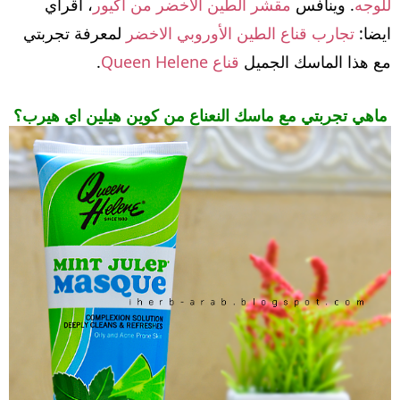
للوجه
. وينافس
مقشر الطين الاخضر من اكيور
، اقرأي
ايضا:
تجارب قناع الطين الأوروبي الاخضر
لمعرفة تجربتي
مع هذا الماسك الجميل
قناع Queen Helene
.
ماهي تجربتي مع ماسك النعناع من كوين هيلين اي هيرب؟