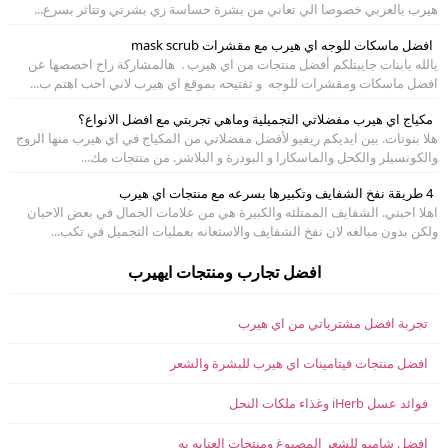
هيرب بالعربي خصوصا الي تعاني من بشرة حساسة زي بشرتي وتتاثر بسرع...
افضل ماسكات للوجه اي هيرب مع مقشرات mask scrub
يالله يابنات جايبتلكم أفضل منتجات من اي هيرب . هالمشاركة راح اخصصها عن
افضل ماسكات ومقشرات للوجه و تفتيحه بموقع اي هيرب لاني احب اهتم ب...
مكياج اي هيرب مفضلاتي التجميلية وماهي تجربتي مع افضل الانواع؟
هلا بنوتات. بين ايديكم ريفيو لأفضل مفضلاتي من المكياج في اي هيرب منها الروج
والكونسيلر والكحل والماسكارا و البودرة و البلاشر. من منتجات مك...
4 طريقة نفخ الشفايف وتكبيرها بسرعه مع منتجات اي هيرب
اهلا احبتي. الشفايف الممتلئه والكبيرة هي من علامات الجمال في بعض الاحيان
ولكن بدون مبالغه لان نفخ الشفايف والاستعانه بعمليات التجميل في تكب...
افضل تجارب ومنتجات ايهيرب
تجربة افضل مشترياتي من اي هيرب
افضل منتجات فيتامينات اي هيرب للبشرة والشعر
فوائد عسل iHerb وغذاء ملكات النحل
افضل شامبو للشعر المصبوغ ومنتجات العنايه به