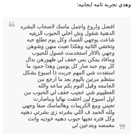
وهذي تجربة ثانيه ايجابيه:
افضل واروع واجمل ماسك لاصحاب البشره
الدهنية شقول وش اخلي الحبوب الزيتيه
شاعت بوجهي الفساد وكل يوم تطلع حبه
وتختفي الثانيه وهكذا تعبت منهن وشوهن
وجهي بالاثار استخدمت غسول للحبوب
ومافاد يمكن بس خفف لي ظهورهن بدال
كل يوم حبه صار كل يومين وهذا حمود ما
استفدت شي المهم جربت ذا اسبوع بشكل
منتظم مرتين باليوم بعد ما ارجع من
الجامعه وقبل النوم بكم ساعه والله
العظيييم شي عجيب خفف لي الحبوب من
اول اسبوع لين اختفت نهائيا وماصارت
تجيني ومع الكريمات وهالماسك صفا وجهي
ولله الحمد ف اللي بشرته زي بشرتي دهنيه
وكل فتره تجيها حبوب دهنيه خوذيه وانت
مغمضه وبتدعين لي