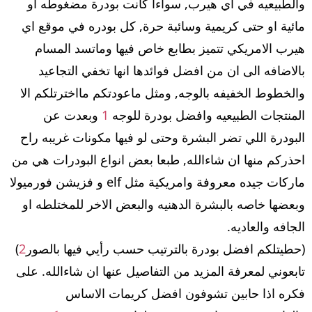
والطبيعيه في اي هيرب, سواءا كانت بودرة مضغوطه او
مائية او حتى كريمية وسائبة حرة, كل بودره في موقع اي
هيرب الامريكي تتميز بطابع خاص فيها وماتسد المسام
بالاضافه الى ان من افضل فوائدها انها تخفي التجاعيد
والخطوط الخفيفه بالوجه, ومثل ماعودتكم مااخترتلكم الا
المنتجات الطبيعيه وافضل بودرة للوجه
1
وبعدت عن
البودرة اللي تضر البشرة وحتى لو فيها مكونات غريبه راح
احذركم منها ان شاءالله, طبعا بعض انواع البودرات هي من
ماركات جيده معروفة وامريكية مثل elf و فزيشن فورميولا
وبعضها خاصه بالبشرة الدهنيه والبعض الاخر للمختلطه او
الجافه والعاديه.
(حطيتلكم افضل بودرة بالترتيب حسب رأيي فيها بالصور
2
)
تابعوني لمعرفة المزيد من التفاصيل عنها ان شاءالله. على
فكره اذا حابين تشوفون افضل كريمات الاساس